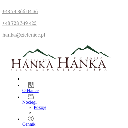
+48 74 866 04 36
+48 728 349 425
hanka@zieleniec.pl
O Hance
Noclegi
Pokoje
Cennik