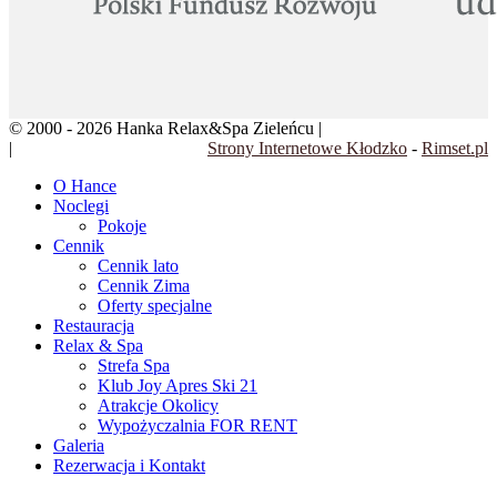
© 2000 - 2026 Hanka Relax&Spa Zieleńcu |
Klauzula informacyjna
|
Regulamin rezerwacji
Strony Internetowe Kłodzko
-
Rimset.pl
O Hance
Noclegi
Pokoje
Cennik
Cennik lato
Cennik Zima
Oferty specjalne
Restauracja
Relax & Spa
Strefa Spa
Klub Joy Apres Ski 21
Atrakcje Okolicy
Wypożyczalnia FOR RENT
Galeria
Rezerwacja i Kontakt