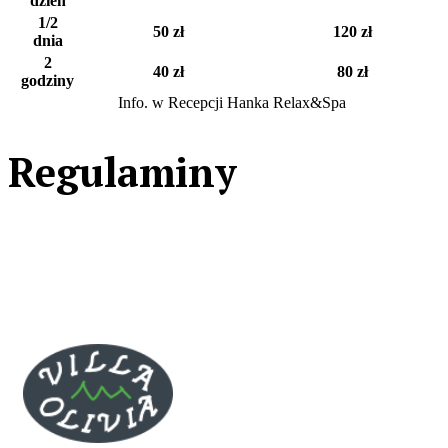
dzień
1/2
50 zł
120 zł
dnia
2
40 zł
80 zł
godziny
Info. w Recepcji Hanka Relax&Spa
Regulaminy
WYPOŻYCZENIE HULAJNOGI I ROWERU
WYPOŻYCZENIE AUTA