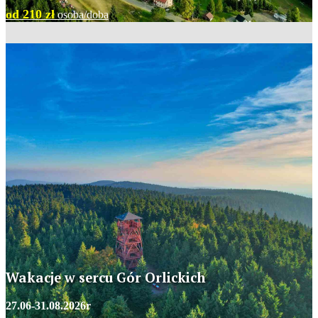
od 210 zł
osoba/doba
Wakacje w sercu Gór Orlickich
27.06-31.08.2026r