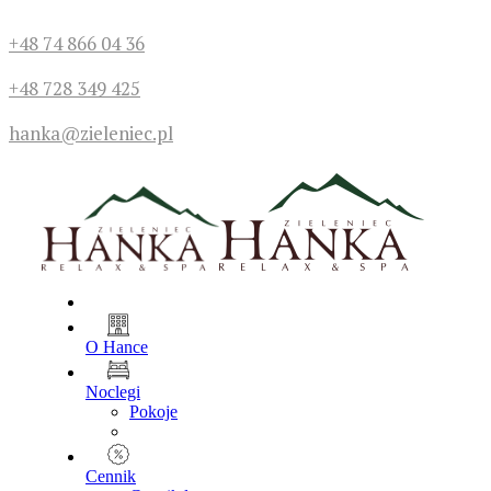
+48 74 866 04 36
+48 728 349 425
hanka@zieleniec.pl
O Hance
Noclegi
Pokoje
Cennik