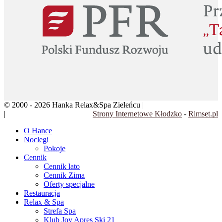
© 2000 - 2026 Hanka Relax&Spa Zieleńcu |
Klauzula informacyjna
|
Regulamin rezerwacji
Strony Internetowe Kłodzko
-
Rimset.pl
O Hance
Noclegi
Pokoje
Cennik
Cennik lato
Cennik Zima
Oferty specjalne
Restauracja
Relax & Spa
Strefa Spa
Klub Joy Apres Ski 21