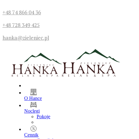
+48 74 866 04 36
+48 728 349 425
hanka@zieleniec.pl
O Hance
Noclegi
Pokoje
Cennik