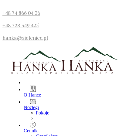
+48 74 866 04 36
+48 728 349 425
hanka@zieleniec.pl
O Hance
Noclegi
Pokoje
Cennik