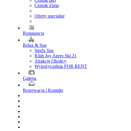
Cennik lato
Cennik Zima
Oferty specjalne
Restauracja
Relax & Spa
Strefa Spa
Klub Joy Apres Ski 21
Atrakcje Okolicy
Wypożyczalnia FOR RENT
Galeria
Rezerwacja i Kontakt