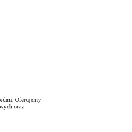
iećmi
. Oferujemy
owych
oraz