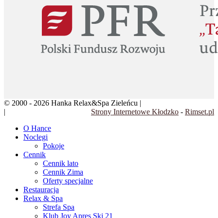
© 2000 - 2026 Hanka Relax&Spa Zieleńcu |
Klauzula informacyjna
|
Regulamin rezerwacji
Strony Internetowe Kłodzko
-
Rimset.pl
O Hance
Noclegi
Pokoje
Cennik
Cennik lato
Cennik Zima
Oferty specjalne
Restauracja
Relax & Spa
Strefa Spa
Klub Joy Apres Ski 21