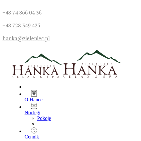
+48 74 866 04 36
+48 728 349 425
hanka@zieleniec.pl
O Hance
Noclegi
Pokoje
Cennik