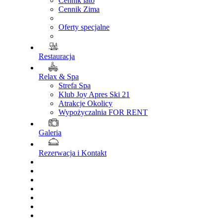
Cennik lato
Cennik Zima
Oferty specjalne
Restauracja
Relax & Spa
Strefa Spa
Klub Joy Apres Ski 21
Atrakcje Okolicy
Wypożyczalnia FOR RENT
Galeria
Rezerwacja i Kontakt