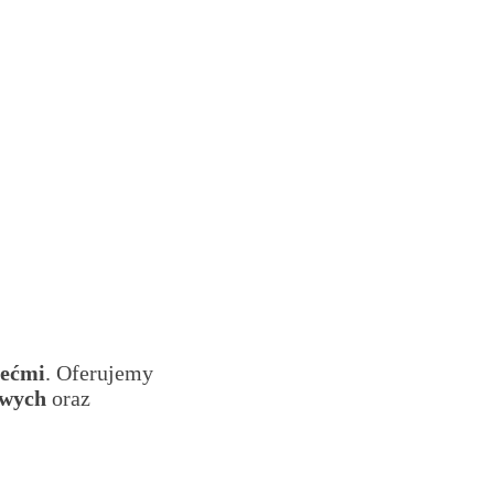
iećmi
. Oferujemy
owych
oraz