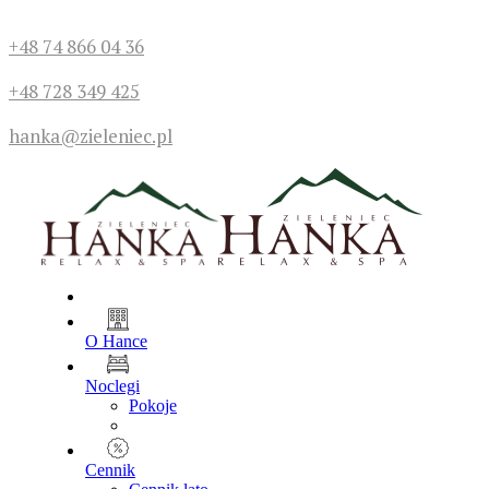
+48 74 866 04 36
+48 728 349 425
hanka@zieleniec.pl
O Hance
Noclegi
Pokoje
Cennik